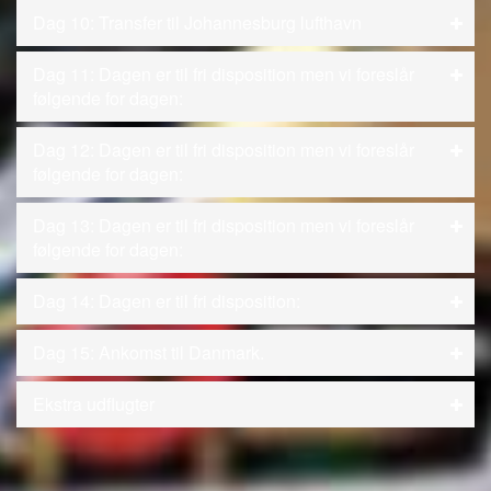
Dag 10: Transfer til Johannesburg lufthavn
Dag 11: Dagen er til fri disposition men vi foreslår
følgende for dagen:
Dag 12: Dagen er til fri disposition men vi foreslår
følgende for dagen:
Dag 13: Dagen er til fri disposition men vi foreslår
følgende for dagen:
Dag 14: Dagen er til fri disposition:
Dag 15: Ankomst til Danmark.
Ekstra udflugter