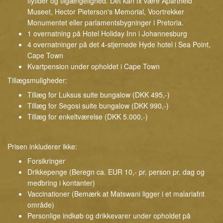
flytider og tilgængelighed. Det kan fx være Apartheid
Museet, Hector Pieterson's Memorial, Voortrekker
Monumentet eller parlamentsbygninger i Pretoria.
1 overnatning på Hotel Holiday Inn i Johannesburg
4 overnatninger på det 4-stjernede Hyde hotel i Sea Point,
Cape Town
Kvartpension under opholdet i Cape Town
Tillægsmuligheder:
Tillæg for Luksus suite bungalow (DKK 495,-)
Tillæg for Segosi suite bungalow (DKK 990,-)
Tillæg for enkeltværelse (DKK 5.000,-)
Prisen inkluderer ikke:
Forsikringer
Drikkepenge (Beregn ca. EUR 10,- pr. person pr. dag og
medbring i kontanter)
Vaccinationer (Bemærk at Matswani ligger i et malariafrit
område)
Personlige indkøb og drikkevarer under opholdet på