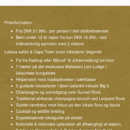
Prisinformation:
Fra DKK 21.990,- per person i delt dobbeltværelse
Børn under 12 år rejser fra kun DKK 16.990,- ved
indkvartering sammen med 2 voksne
Luksus safari & Cape Town turen inkluderer følgende
Fly fra Kastrup eller Billund* til Johannesburg tur/retur
7 nætter på det eksklusive Matswani Lion Lodge i
luksuriøse bungalows
Helpension med madoplevelser i særklasse
5 guidede fotosafarier i åben safaribil inklusiv Big 5
Champagne og solnedgang over Sunset Rock
Traditionel afrikansk champagne-brunch ved Leopard Rock
Guidet vandretur med fokus på den lokale flora og fauna
Cocktail og wildlife briefing
Engelsktalende lokalguide på stedet
Kulturelle & historiske oplevelser alt afhængingt af sæson,