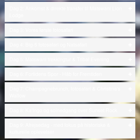
Dag 2: Ankomst & direkte transfer til Matswani Lion
Lodge
Dag 3: Vores første fotosafari
Dag 4: Big-5 fotosafari og Natsafari
Dag 5: Matswani trekkingtur & Tribal Evening
Dag 6: Fortidens Spor - Håb for Fremtiden
Dag 7: Champagnebrunch, fotosafari & Christina's
Wallow
Dag 8: Ka'Ingo og solnedgang over Sunset Rock
Dag 9: Afrejsedag - med fokus på historiske &
kulturelle oplevelser