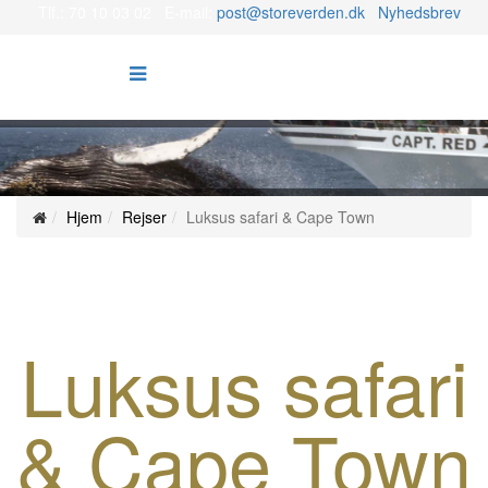
Tlf.: 70 10 03 02 E-mail:
post@storeverden.dk
Nyhedsbrev
Hjem
Rejser
Luksus safari & Cape Town
Luksus safari
& Cape Town