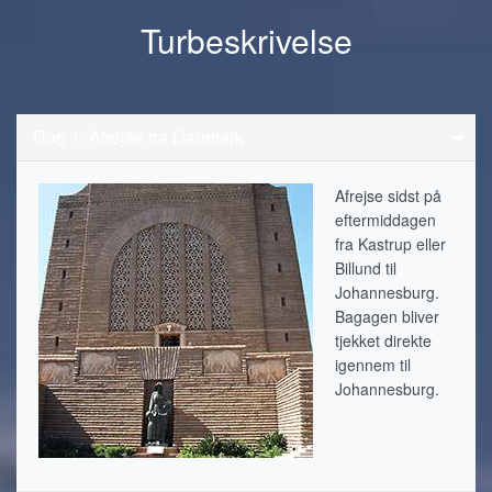
Turbeskrivelse
Dag 1: Afrejse fra Danmark
Afrejse sidst på
eftermiddagen
fra Kastrup eller
Billund til
Johannesburg.
Bagagen bliver
tjekket direkte
igennem til
Johannesburg.