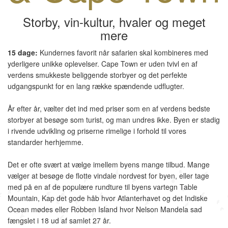
Storby, vin-kultur, hvaler og meget
mere
15 dage:
Kundernes favorit når safarien skal kombineres med
yderligere unikke oplevelser. Cape Town er uden tvivl en af
verdens smukkeste beliggende storbyer og det perfekte
udgangspunkt for en lang række spændende udflugter.
År efter år, vælter det ind med priser som en af verdens bedste
storbyer at besøge som turist, og man undres ikke. Byen er stadig
i rivende udvikling og priserne rimelige i forhold til vores
standarder herhjemme.
Det er ofte svært at vælge imellem byens mange tilbud. Mange
vælger at besøge de flotte vindale nordvest for byen, eller tage
med på en af de populære rundture til byens vartegn Table
Mountain, Kap det gode håb hvor Atlanterhavet og det Indiske
Ocean mødes eller Robben Island hvor Nelson Mandela sad
fængslet i 18 ud af samlet 27 år.