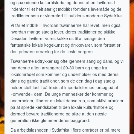
og spændende kulturhistorie, og denne aften inviteres I
indenfor til et helt særligt indblik i fortidens levemåde og de
traditioner som er videreført til nutidens moderne Sydafrika.
Vi får et indblik i, hvordan tswanaerne har levet, men også
hvordan mange stadig lever, deres traditioner og skikke.
Desuden inviterer vores kokke os til at smage den
fantastiske lokale kogekunst og drikkevarer, som fortsat er
den primære ernæring for de fleste borgere.
Tswanaerne udtrykker sig ofte igennem sang og dans, og vi
har denne aften arrangeret 20-30 børn og unge fra
lokalområdet som kommer og underholder os med deres
dans og gamle traditioner, som de den dag i dag stadig
holder stolt fast i på trods af imperialisternes forsøg på at
»omvende« dem. De unge mennesker der kommer og
underholder, tilhører en lokal dansetrup, som aktivt arbejder
på at sprede kendskabet til den lokale kulturhistorie og
dermed bevare traditionerne og sikre at den næste
generation ikke glemmer deres baggrund.
Da arbejdsløsheden i Sydafrika i flere områder er på mere