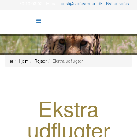
Tlf.: 70 10 03 02 E-mail:
post@storeverden.dk
Nyhedsbrev
Hjem
Rejser
Ekstra udflugter
Ekstra
udflugter