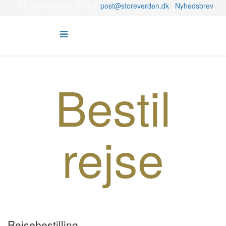
Tlf.: 70 10 03 02 E-mail:
post@storeverden.dk
Nyhedsbrev
Bestil
rejse
Rejsebestilling