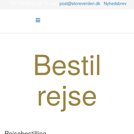
Tlf.: 70 10 03 02 E-mail:
post@storeverden.dk
Nyhedsbrev
Bestil
rejse
Rejsebestilling